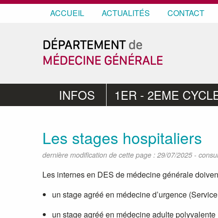
ACCUEIL
ACTUALITÉS
CONTACT
INFOS
1ER - 2EME CYCL
Les stages hospitaliers
-
dernière modification de cette page : 29/07/2025
consul
Les internes en DES de médecine générale doivent 
un stage agréé en médecine d’urgence (Service
un stage agréé en médecine adulte polyvalente (