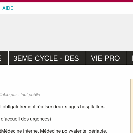
AIDE
E
3EME CYCLE - DES
VIE PRO
table par : tout public
obligatoirement réaliser deux stages hospitaliers :
 d’accueil des urgences)
Médecine interne, Médecine polyvalente, gériatrie,