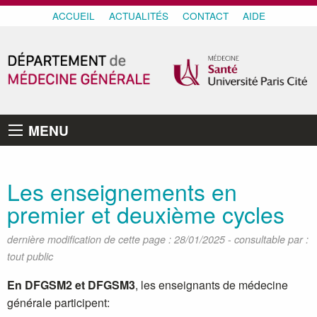
ACCUEIL
ACTUALITÉS
CONTACT
AIDE
MENU
Les enseignements en
premier et deuxième cycles
-
dernière modification de cette page : 28/01/2025
consultable par :
tout public
En DFGSM2 et DFGSM3
, les enseignants de médecine
générale participent: