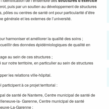
l’identification de l’ensemble des
structures d’exercice
rot, puis par un soutien au développement de structures
s, pôles ou centres de santé ont pour particularité d’être
e générale et les externes de l’université.
 harmoniser et améliorer la qualité des soins ;
ecueillir des données épidémiologiques de qualité en
age au sein de ces structures ;
 sur notre territoire, en particulier au sein de structures
per les relations ville-hôpital.
articipent à ce projet territorial :
pal de santé de Nanterre, Centre municipal de santé de
illeneuve-la- Garenne, Centre municipal de santé
eneuve-La-Garenne ;