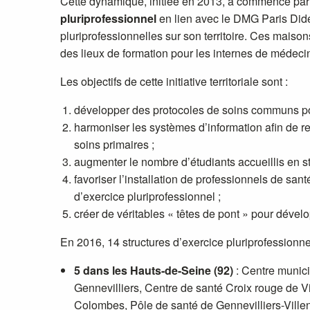
Cette dynamique, initiée en 2013, a commencé par 
pluriprofessionnel
en lien avec le DMG Paris Dide
pluriprofessionnelles sur son territoire. Ces maison
des lieux de formation pour les internes de médecin
Les objectifs de cette initiative territoriale sont :
développer des protocoles de soins communs pour
harmoniser les systèmes d’information afin de r
soins primaires ;
augmenter le nombre d’étudiants accueillis en st
favoriser l’installation de professionnels de santé
d’exercice pluriprofessionnel ;
créer de véritables « têtes de pont » pour dévelop
En 2016, 14 structures d’exercice pluriprofessionnel p
5 dans les Hauts-de-Seine (92)
: Centre munici
Gennevilliers, Centre de santé Croix rouge de V
Colombes, Pôle de santé de Gennevilliers-Vill