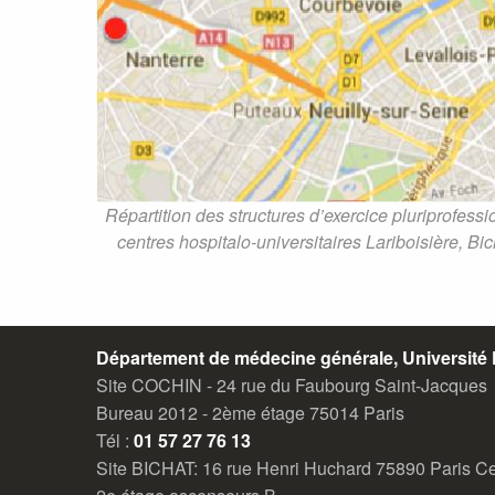
Répartition des structures d’exercice pluriprofess
centres hospitalo-universitaires Lariboisière, B
Département de médecine générale, Université P
Site COCHIN - 24 rue du Faubourg Saint-Jacques
Bureau 2012 - 2ème étage 75014 Paris
Tél :
01 57 27 76 13
Site BICHAT: 16 rue Henri Huchard 75890 Paris C