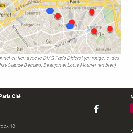
ionnel en lien avec le DMG Paris Diderot (en rouge) et des
ichat-Claude Bernard, Beaujon et Louis Mourier (en bleu)
aris Cité
N
facebook
edex 18
N