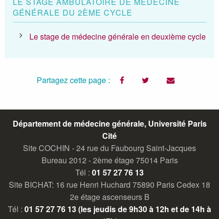
LE STAGE AMBULATOIRE DE MÉDECINE
GÉNÉRALE DU 2ÈME CYCLE
Le stage de médecine générale en deuxième cycle
Partagez cette page :
facebook
twitter
email
Département de médecine générale, Université Paris
Cité
Site COCHIN - 24 rue du Faubourg Saint-Jacques
Bureau 2012 - 2ème étage 75014 Paris
Tél :
01 57 27 76 13
Site BICHAT: 16 rue Henri Huchard 75890 Paris Cedex 18
2e étage ascenseurs B
Tél :
01 57 27 76 13 (les jeudis de 9h30 à 12h et de 14h à